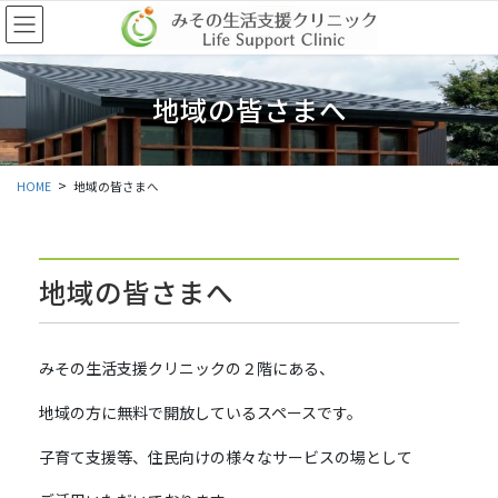
コ
ナ
ン
ビ
テ
ゲ
ン
ー
地域の皆さまへ
ツ
シ
に
ョ
移
ン
動
に
HOME
地域の皆さまへ
移
動
地域の皆さまへ
みその生活支援クリニックの２階にある、
地域の方に無料で開放しているスペースです。
子育て支援等、住民向けの様々なサービスの場として